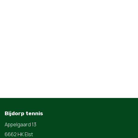
Bijdorp tennis
Appelgaard 13
6662 HK Elst