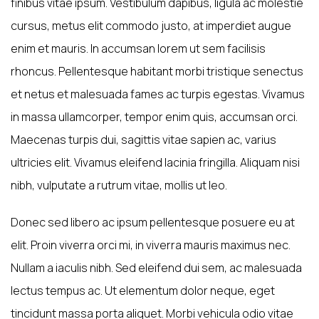
finibus vitae ipsum. Vestibulum dapibus, ligula ac molestie
cursus, metus elit commodo justo, at imperdiet augue
enim et mauris. In accumsan lorem ut sem facilisis
rhoncus. Pellentesque habitant morbi tristique senectus
et netus et malesuada fames ac turpis egestas. Vivamus
in massa ullamcorper, tempor enim quis, accumsan orci.
Maecenas turpis dui, sagittis vitae sapien ac, varius
ultricies elit. Vivamus eleifend lacinia fringilla. Aliquam nisi
nibh, vulputate a rutrum vitae, mollis ut leo.
Donec sed libero ac ipsum pellentesque posuere eu at
elit. Proin viverra orci mi, in viverra mauris maximus nec.
Nullam a iaculis nibh. Sed eleifend dui sem, ac malesuada
lectus tempus ac. Ut elementum dolor neque, eget
tincidunt massa porta aliquet. Morbi vehicula odio vitae