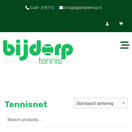
0481-376713
info@bijdorptennis.nl
Tennisnet