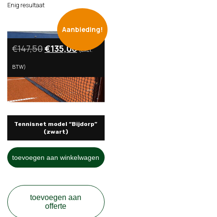
Enig resultaat
Aanbieding!
Oorspronkelijke
Huidige
€
147,50
€
135,00
(excl.
prijs
prijs
BTW)
was:
is:
€147,50.
€135,00.
Tennisnet model “Bijdorp”
(zwart)
toevoegen aan winkelwagen
toevoegen aan
offerte