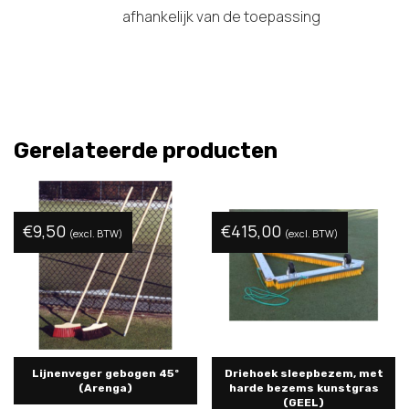
afhankelijk van de toepassing
Gerelateerde producten
€
9,50
€
415,00
(excl. BTW)
(excl. BTW)
Lijnenveger gebogen 45º
Driehoek sleepbezem, met
(Arenga)
harde bezems kunstgras
(GEEL)