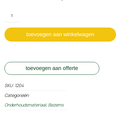
Allweather
bezem
2,0
mtr
toevoegen aan winkelwagen
kunststof/arenga
aantal
toevoegen aan offerte
SKU:
1204
Categorieën:
Onderhoudsmateriaal
,
Bezems