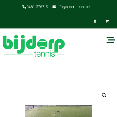
0481-376713
info@bijdorptennis.nl