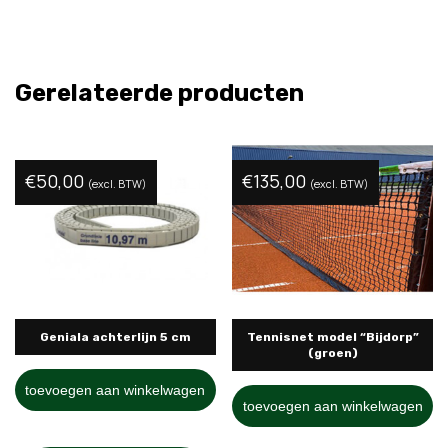
Gerelateerde producten
€
50,00
€
135,00
(excl. BTW)
(excl. BTW)
Geniala achterlijn 5 cm
Tennisnet model “Bijdorp”
(groen)
toevoegen aan winkelwagen
toevoegen aan winkelwagen