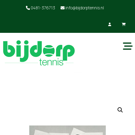
0481-376713
info@bijdorptennis.nl