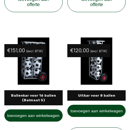
offerte
offerte
€
151,00
€
120,00
(excl. BTW)
(excl. BTW)
Ballenkar voor 16 ballen
Uitkar voor 8 ballen
(Balmaat 5)
toevoegen aan winkelwagen
toevoegen aan winkelwagen