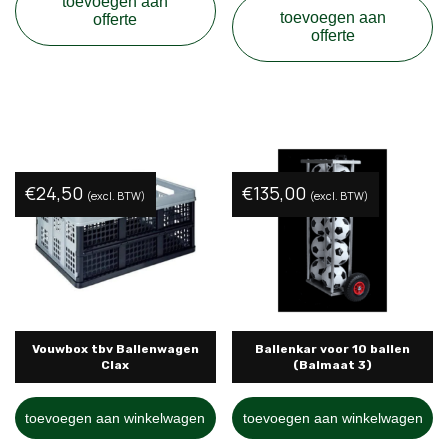
toevoegen aan
toevoegen aan
offerte
offerte
€
24,50
€
135,00
(excl. BTW)
(excl. BTW)
Vouwbox tbv Ballenwagen
Ballenkar voor 10 ballen
Clax
(Balmaat 3)
toevoegen aan winkelwagen
toevoegen aan winkelwagen