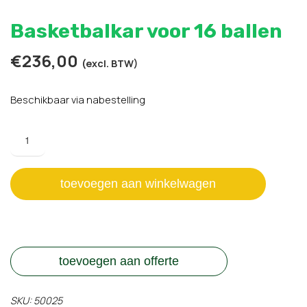
Basketbalkar voor 16 ballen
€
236,00
(excl. BTW)
Beschikbaar via nabestelling
Basketbalkar
voor
16
ballen
toevoegen aan winkelwagen
aantal
toevoegen aan offerte
SKU:
50025