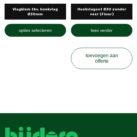
Vlagklem tbv. hoekvlag
Hoekvlagset Ø30 zonder
Ø30mm
veer (Fluor)
Dit
opties selecteren
lees verder
product
heeft
meerdere
toevoegen aan
offerte
variaties.
Deze
optie
kan
gekozen
worden
op
de