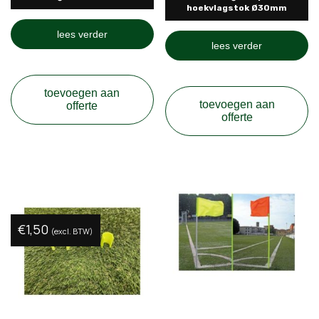
hoekvlagstok Ø30mm
lees verder
lees verder
toevoegen aan
toevoegen aan
offerte
offerte
€
1,50
(excl. BTW)