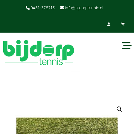
0481-376713
info@bijdorptennis.nl