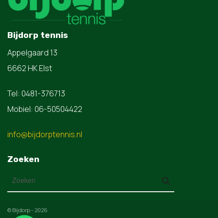
productpagina
Bijdorp tennis
Appelgaard 13
6662 HK Elst
Tel: 0481-376713
Mobiel: 06-50504422
info@bijdorptennis.nl
Zoeken
© Bijdorp - 2026