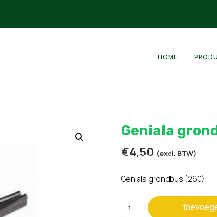
HOME
PROD
Geniala gron
€
4,50
(excl. BTW)
Geniala grondbus (260)
Geniala
toevoeg
grondbus