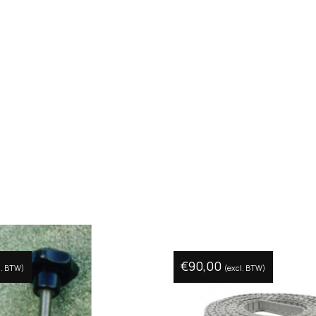
€
90,00
l. BTW)
(excl. BTW)