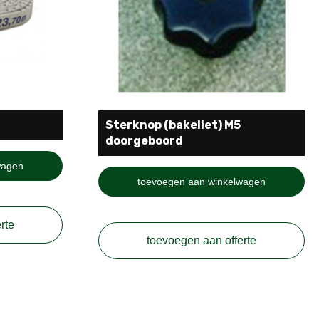
Sterknop (bakeliet) M5
doorgeboord
wagen
toevoegen aan winkelwagen
rte
toevoegen aan offerte