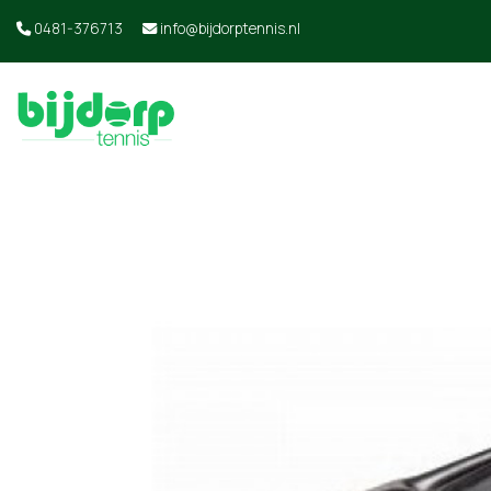
0481-376713
info@bijdorptennis.nl