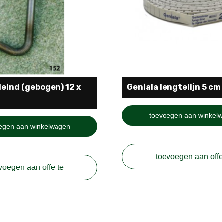
eind (gebogen) 12 x
Geniala lengtelijn 5 cm
toevoegen aan winkel
egen aan winkelwagen
toevoegen aan offe
voegen aan offerte