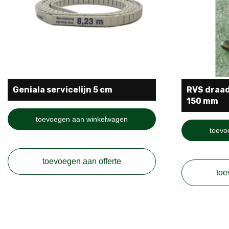
Geniala servicelijn 5 cm
RVS draad
150 mm
toevoegen aan winkelwagen
toevo
toevoegen aan offerte
toe