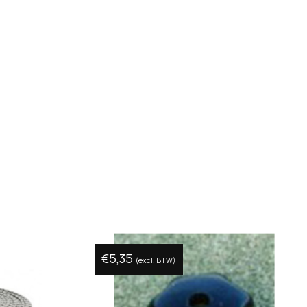
€
5,35
(excl. BTW)