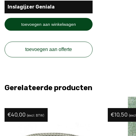
Inslagijzer Geniala
toevoegen aan winkelwagen
toevoegen aan offerte
Gerelateerde producten
€
40,00
€
10,50
(excl. BTW)
(exc