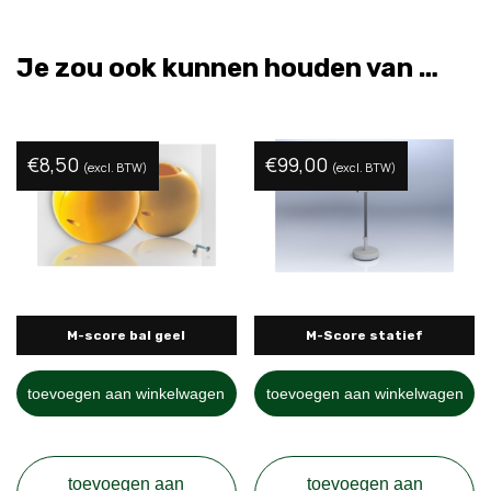
Je zou ook kunnen houden van …
€
8,50
€
99,00
(excl. BTW)
(excl. BTW)
M-score bal geel
M-Score statief
toevoegen aan winkelwagen
toevoegen aan winkelwagen
toevoegen aan
toevoegen aan