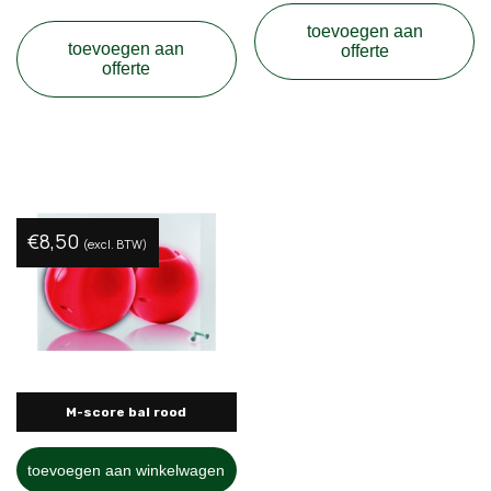
toevoegen aan
toevoegen aan
offerte
offerte
€
8,50
(excl. BTW)
M-score bal rood
toevoegen aan winkelwagen