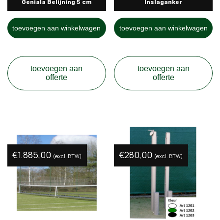
Geniala Belijning 5 cm
Inslaganker
toevoegen aan winkelwagen
toevoegen aan winkelwagen
toevoegen aan
toevoegen aan
offerte
offerte
€
1.885,00
€
280,00
(excl. BTW)
(excl. BTW)