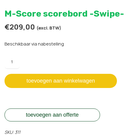
M-Score scorebord -Swipe-
€
209,00
(excl. BTW)
Beschikbaar via nabestelling
M-
Score
scorebord
-
toevoegen aan winkelwagen
Swipe-
aantal
toevoegen aan offerte
SKU:
311