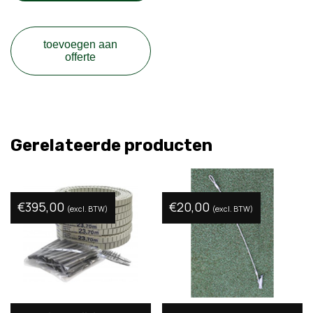
toevoegen aan
offerte
Gerelateerde producten
€
395,00
€
20,00
(excl. BTW)
(excl. BTW)