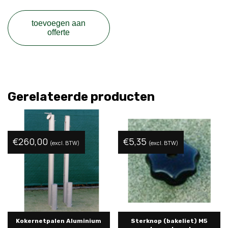
toevoegen aan
offerte
Gerelateerde producten
€
260,00
€
5,35
(excl. BTW)
(excl. BTW)
Kokernetpalen Aluminium
Sterknop (bakeliet) M5