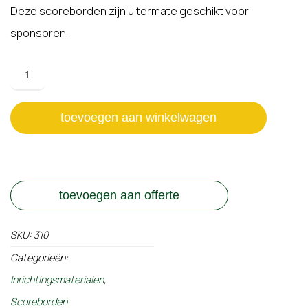
Deze scoreborden zijn uitermate geschikt voor
sponsoren.
M-
Score
scorebord
-
toevoegen aan winkelwagen
Twist-
aantal
toevoegen aan offerte
SKU:
310
Categorieën:
Inrichtingsmaterialen
,
Scoreborden