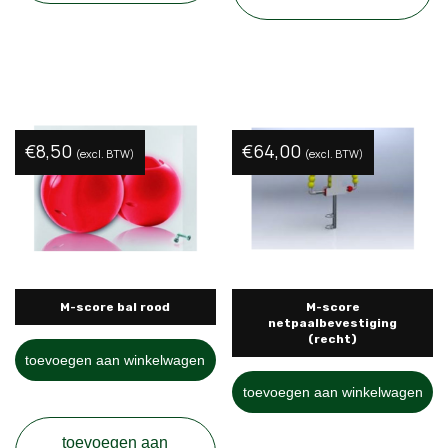
€
8,50
€
64,00
(excl. BTW)
(excl. BTW)
M-score bal rood
M-score
netpaalbevestiging
(recht)
toevoegen aan winkelwagen
toevoegen aan winkelwagen
toevoegen aan