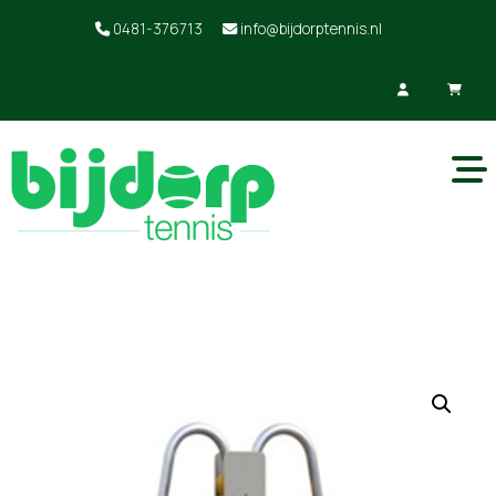
0481-376713
info@bijdorptennis.nl