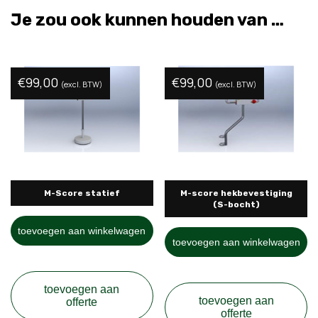
Je zou ook kunnen houden van …
€
99,00
€
99,00
(excl. BTW)
(excl. BTW)
M-Score statief
M-score hekbevestiging
(S-bocht)
toevoegen aan winkelwagen
toevoegen aan winkelwagen
toevoegen aan
toevoegen aan
offerte
offerte