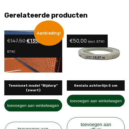
Gerelateerde producten
Aanbieding!
Oorspronkelijke
Huidige
€
147,50
€
135,00
€
50,00
(excl.
(excl. BTW)
prijs
prijs
BTW)
was:
is:
€147,50.
€135,00.
Tennisnet model “Bijdorp”
Geniala achterlijn 5 cm
(zwart)
toevoegen aan winkelwagen
toevoegen aan winkelwagen
toevoegen aan