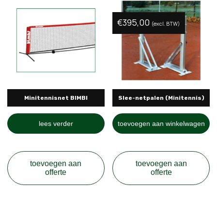
€
395,00
(excl. BTW)
Minitennisnet BIMBI
Slee-netpalen (Minitennis)
lees verder
toevoegen aan winkelwagen
toevoegen aan
toevoegen aan
offerte
offerte