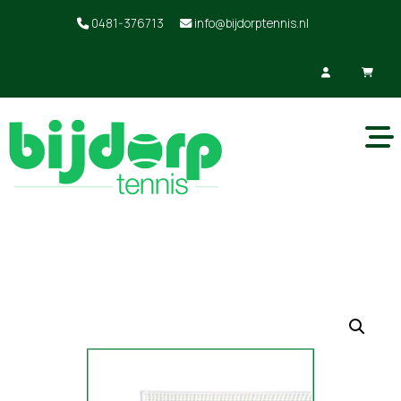
0481-376713
info@bijdorptennis.nl