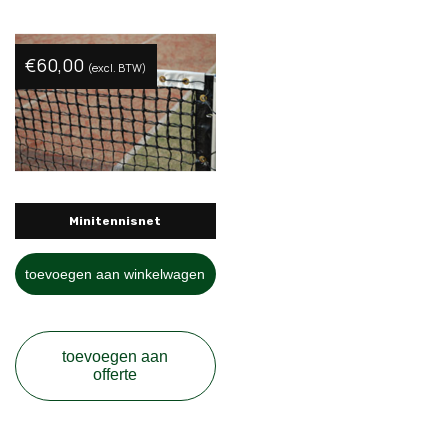
€
60,00
(excl. BTW)
Minitennisnet
toevoegen aan winkelwagen
toevoegen aan
offerte