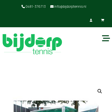
0481-376713
info@bijdorptennis.nl