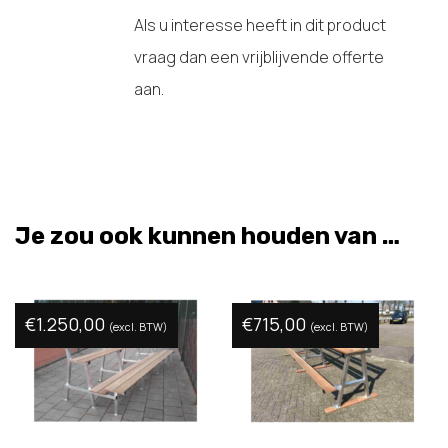
Als u interesse heeft in dit product
vraag dan een vrijblijvende offerte
aan.
Je zou ook kunnen houden van …
€
1.250,00
€
715,00
(excl. BTW)
(excl. BTW)