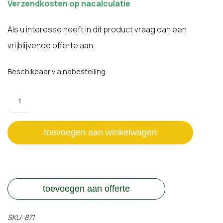
Verzendkosten op nacalculatie
Als u interesse heeft in dit product vraag dan een
vrijblijvende offerte aan.
Beschikbaar via nabestelling
Picknickbank
/
Picknicktafel
Quartz
toevoegen aan winkelwagen
Brwon
(recycle
kunststof)
aantal
toevoegen aan offerte
SKU:
871