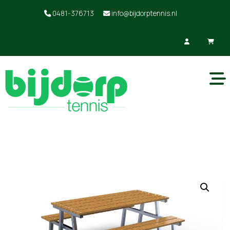
0481-376713
info@bijdorptennis.nl