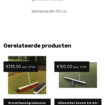
Werkbreedte 150 cm
Gerelateerde producten
€
135,00
€
160,00
(excl. BTW)
(excl. BTW)
Gravel/kunstgrasbezem
Allweather bezem 2,0 mtr