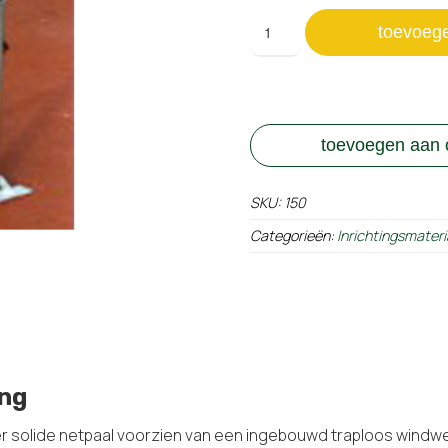
Slee-
toevoeg
netpalen
aantal
toevoegen aan o
SKU:
150
Categorieën:
Inrichtingsmateri
ing
er solide netpaal voorzien van een ingebouwd traploos windw