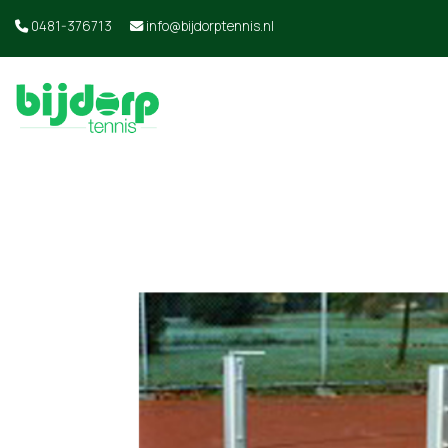
0481-376713
info@bijdorptennis.nl