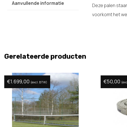
Aanvullende informatie
Deze palen staan 
voorkomt het weg
Gerelateerde producten
€
1.699,00
€
50,00
(excl. BTW)
(ex