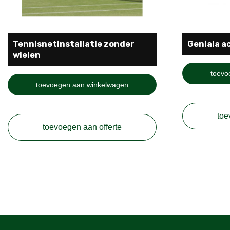
Tennisnetinstallatie zonder
Geniala ac
wielen
toevo
toevoegen aan winkelwagen
toe
toevoegen aan offerte