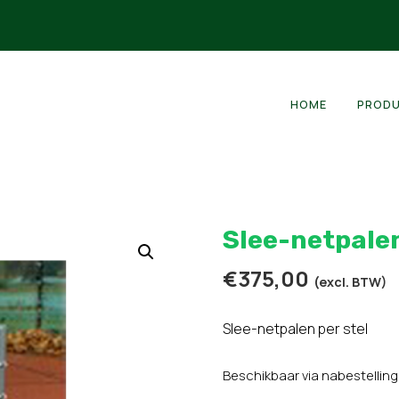
HOME
PROD
Slee-netpale
€
375,00
(excl. BTW)
Slee-netpalen per stel
Beschikbaar via nabestelling