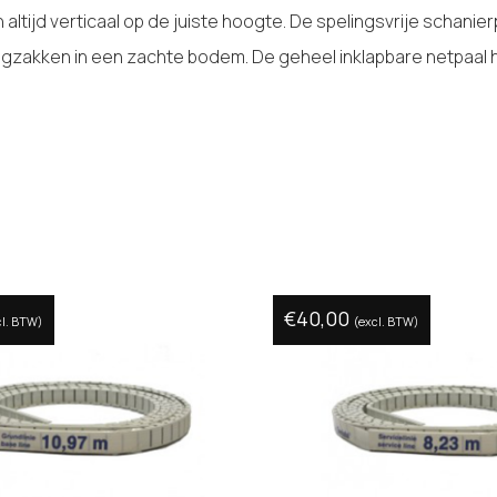
altijd verticaal op de juiste hoogte. De spelingsvrije schanie
zakken in een zachte bodem. De geheel inklapbare netpaal h
€
40,00
cl. BTW)
(excl. BTW)