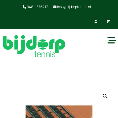
0481-376713
info@bijdorptennis.nl