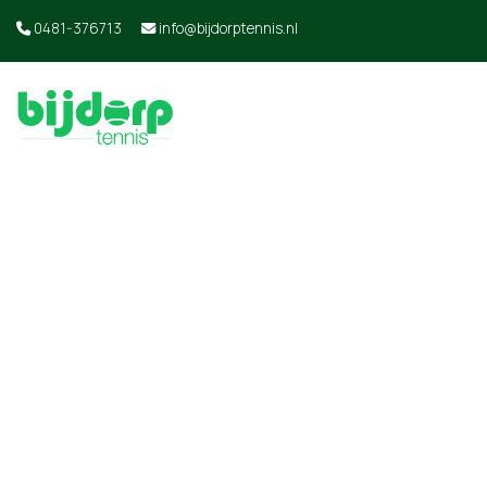
0481-376713
info@bijdorptennis.nl