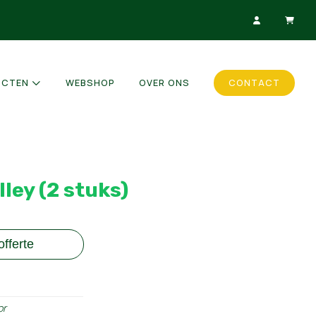
UCTEN
WEBSHOP
OVER ONS
CONTACT
ley (2 stuks)
fferte
or