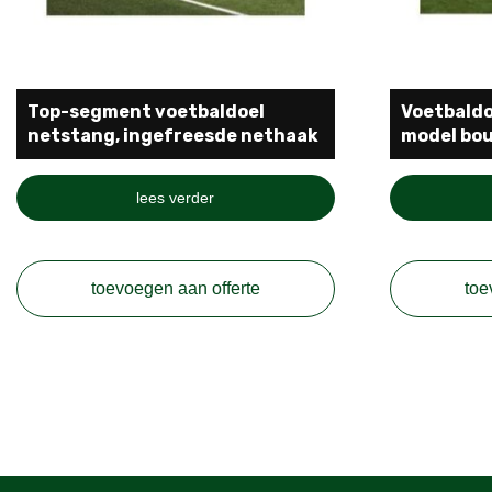
Top-segment voetbaldoel
Voetbaldo
netstang, ingefreesde nethaak
model bo
lees verder
toevoegen aan offerte
toe