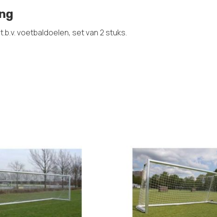
ing
 t.b.v. voetbaldoelen, set van 2 stuks.