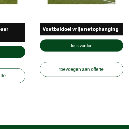
baar
Voetbaldoel vrije netophanging
lees verder
toevoegen aan offerte
rte