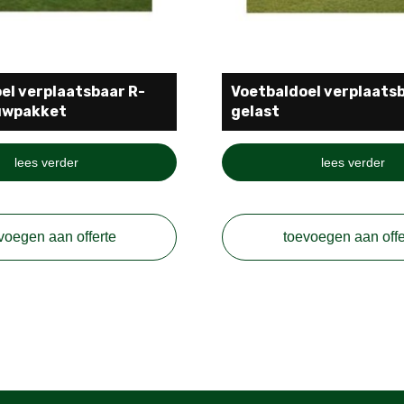
el verplaatsbaar R-
Voetbaldoel verplaats
uwpakket
gelast
lees verder
lees verder
voegen aan offerte
toevoegen aan offe