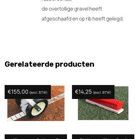
de overtollige gravel heeft
afgeschaafd en op rib heeft gelegd.
Gerelateerde producten
€
155,00
€
14,25
(excl. BTW)
(excl. BTW)