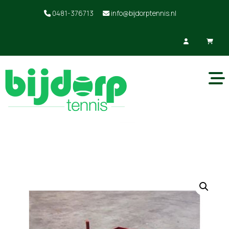
0481-376713
info@bijdorptennis.nl