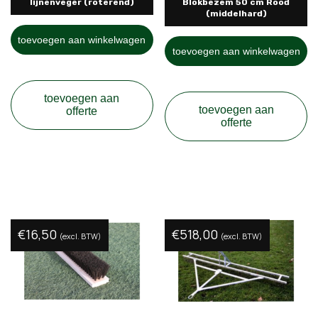
lijnenveger (roterend)
Blokbezem 50 cm Rood
(middelhard)
toevoegen aan winkelwagen
toevoegen aan winkelwagen
toevoegen aan
toevoegen aan
offerte
offerte
€
16,50
€
518,00
(excl. BTW)
(excl. BTW)