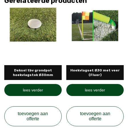
Gerelateerde producten
Deksel tbv grondpot
Hoekvlagset Ø30 met veer
hoekvlagstok Ø30mm
(Fluor)
lees verder
lees verder
toevoegen aan
toevoegen aan
offerte
offerte