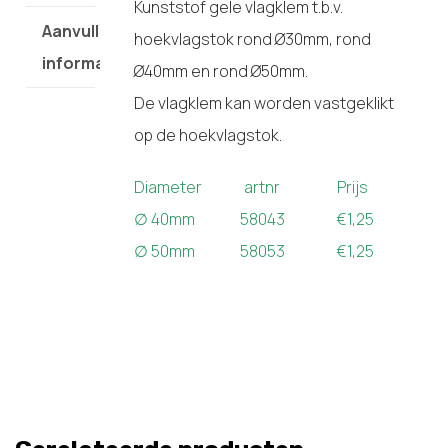
Kunststof gele vlagklem t.b.v.
Aanvullende
hoekvlagstok rond Ø30mm, rond
informatie
Ø40mm en rond Ø50mm.
De vlagklem kan worden vastgeklikt
op de hoekvlagstok.
Diameter artnr Prijs
∅ 40mm 58043 €1,25
∅ 50mm 58053 €1,25