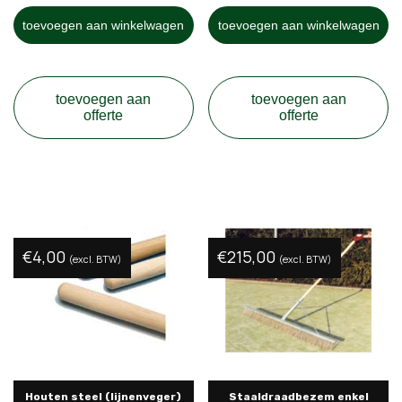
toevoegen aan winkelwagen
toevoegen aan winkelwagen
toevoegen aan
toevoegen aan
offerte
offerte
€
4,00
€
215,00
(excl. BTW)
(excl. BTW)
Houten steel (lijnenveger)
Staaldraadbezem enkel