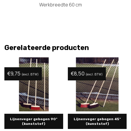
Werkbreedte 60 cm
Gerelateerde producten
€
9,75
€
8,50
(excl. BTW)
(excl. BTW)
Lijnenveger gebogen 90º
Lijnenveger gebogen 45º
(kunststof)
(kunststof)