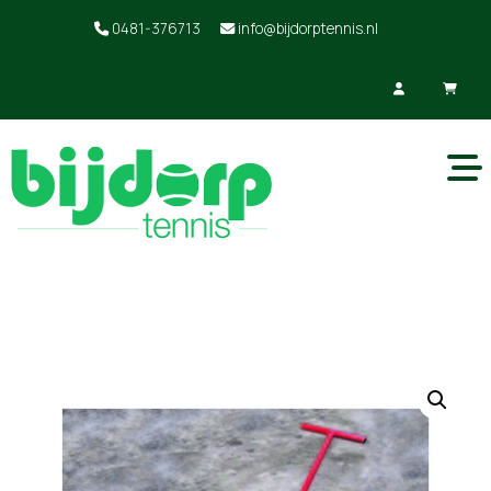
0481-376713
info@bijdorptennis.nl