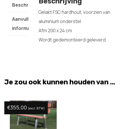
Beschrijving
Beschrijving
Gelakt FSC hardhout, voorzien van
Aanvullende
aluminium onderstel
informatie
Afm 200 x 24 cm
Wordt gedemonteerd geleverd
Je zou ook kunnen houden van …
€
355,00
(excl. BTW)