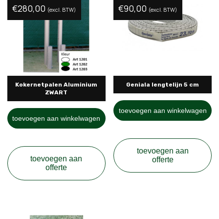
€
280,00
€
90,00
(excl. BTW)
(excl. BTW)
Kokernetpalen Aluminium
Geniala lengtelijn 5 cm
ZWART
toevoegen aan winkelwagen
toevoegen aan winkelwagen
toevoegen aan
toevoegen aan
offerte
offerte