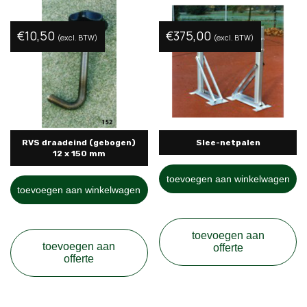
€
10,50
€
375,00
(excl. BTW)
(excl. BTW)
RVS draadeind (gebogen)
Slee-netpalen
12 x 150 mm
toevoegen aan winkelwagen
toevoegen aan winkelwagen
toevoegen aan
toevoegen aan
offerte
offerte