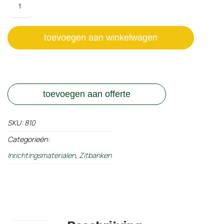
FSC
hardhout
aantal
toevoegen aan winkelwagen
toevoegen aan offerte
SKU:
810
Categorieën:
Inrichtingsmaterialen
,
Zitbanken