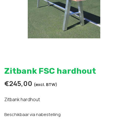
Zitbank FSC hardhout
€
245,00
(excl. BTW)
Zitbank hardhout
Beschikbaar via nabestelling
Zitbank