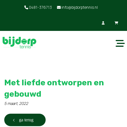
0481-376713
info@bijdorptennis.nl
Met liefde ontworpen en
gebouwd
5 maart, 2022
ga terug