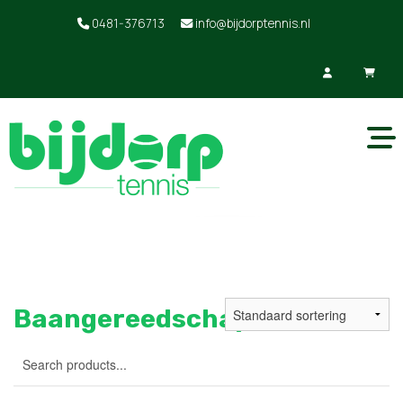
0481-376713
info@bijdorptennis.nl
Baangereedschap