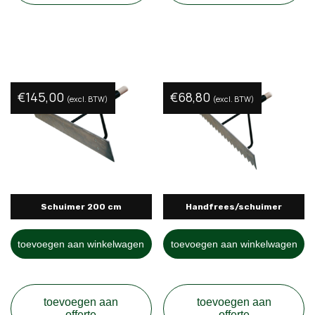
€
145,00
€
68,80
(excl. BTW)
(excl. BTW)
Schuimer 200 cm
Handfrees/schuimer
toevoegen aan winkelwagen
toevoegen aan winkelwagen
toevoegen aan
toevoegen aan
offerte
offerte