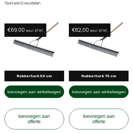
Toont alle 12 resultaten
€
69,00
€
82,00
(excl. BTW)
(excl. BTW)
Rubberhark 50 cm
Rubberhark 75 cm
toevoegen aan winkelwagen
toevoegen aan winkelwagen
toevoegen aan
toevoegen aan
offerte
offerte