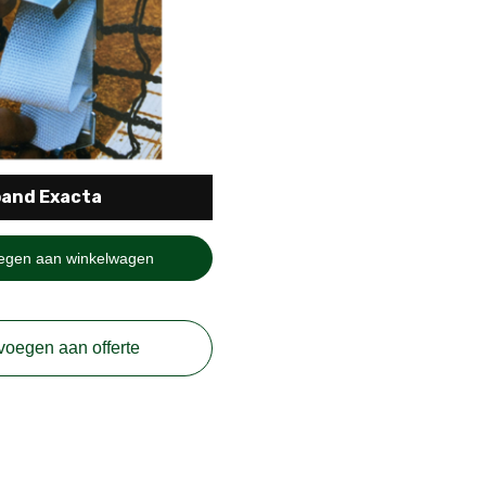
band Exacta
egen aan winkelwagen
voegen aan offerte