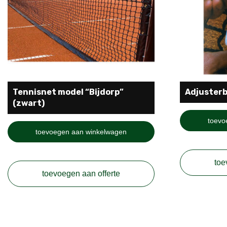
€147,50.
€135,00.
Tennisnet model “Bijdorp”
Adjuster
(zwart)
toevo
toevoegen aan winkelwagen
toe
toevoegen aan offerte