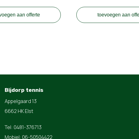
voegen aan offerte
toevoegen aan offe
Bijdorp tennis
Appelgaard 13
6662 HK Elst
Tel: 0481-376713
Mobiel: 06-50504422