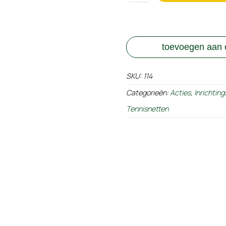
schuifgesp
aantal
toevoegen aan o
SKU:
114
Categorieën:
Acties
,
Inrichtin
Tennisnetten