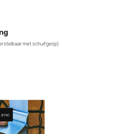
ing
erstelbaar met schuifgesp)
l. BTW)