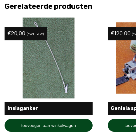
Gerelateerde producten
€
20,00
€
120,00
(excl. BTW)
(e
Inslaganker
Geniala s
toevoegen aan winkelwagen
toevo