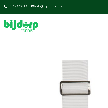
0481-376713
info@bijdorptennis.nl