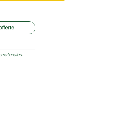
fferte
gsmaterialen
,