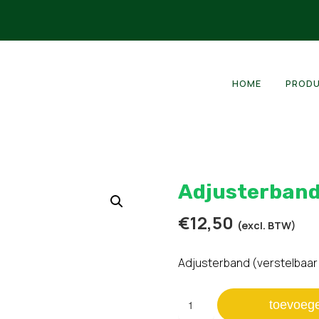
HOME
PROD
Adjusterband
€
12,50
(excl. BTW)
Adjusterband (verstelbaar
Adjusterband
toevoeg
met