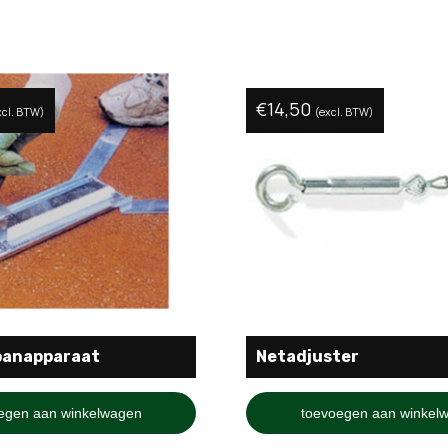
€
14,50
xcl. BTW)
(excl. BTW)
panapparaat
Netadjuster
egen aan winkelwagen
toevoegen aan winkel