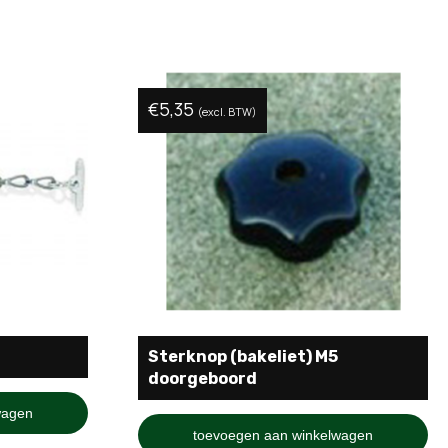
€
5,35
(excl. BTW)
Sterknop (bakeliet) M5
doorgeboord
wagen
toevoegen aan winkelwagen