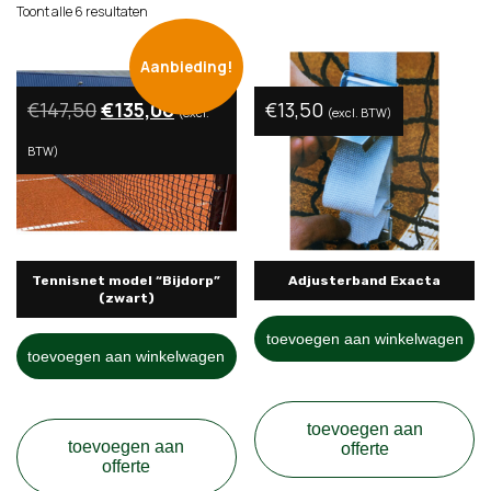
Toont alle 6 resultaten
Aanbieding!
Oorspronkelijke
Huidige
€
147,50
€
135,00
€
13,50
(excl.
(excl. BTW)
prijs
prijs
BTW)
was:
is:
€147,50.
€135,00.
Tennisnet model “Bijdorp”
Adjusterband Exacta
(zwart)
toevoegen aan winkelwagen
toevoegen aan winkelwagen
toevoegen aan
toevoegen aan
offerte
offerte