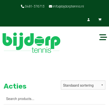
0481-376713
info@bijdorptennis.nl
Acties