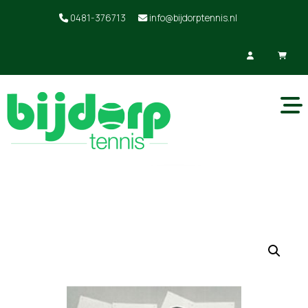
0481-376713
info@bijdorptennis.nl