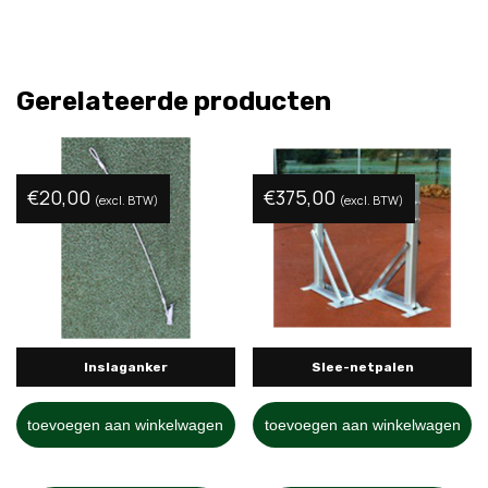
Gerelateerde producten
€
20,00
€
375,00
(excl. BTW)
(excl. BTW)
Inslaganker
Slee-netpalen
toevoegen aan winkelwagen
toevoegen aan winkelwagen