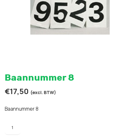
Baannummer 8
€
17,50
(excl. BTW)
Baannummer 8
Baannummer
8
aantal