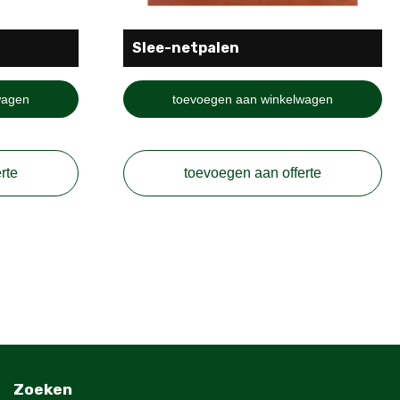
Slee-netpalen
wagen
toevoegen aan winkelwagen
rte
toevoegen aan offerte
Zoeken