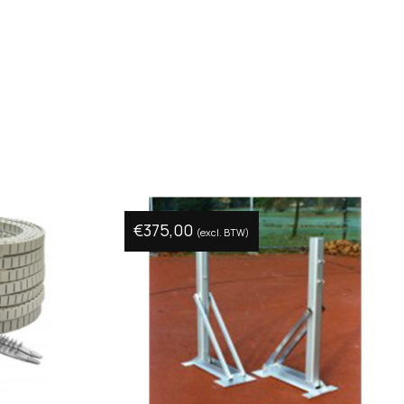
€
375,00
(excl. BTW)