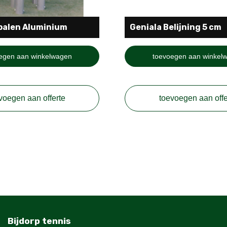
palen Aluminium
Geniala Belijning 5 cm
egen aan winkelwagen
toevoegen aan winkel
voegen aan offerte
toevoegen aan offe
Bijdorp tennis