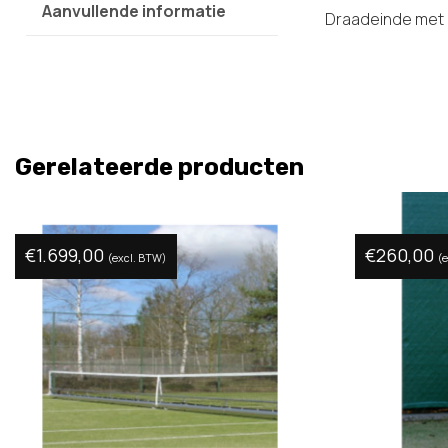
Aanvullende informatie
Draadeinde met 
Gerelateerde producten
€
1.699,00
€
260,00
(excl. BTW)
(