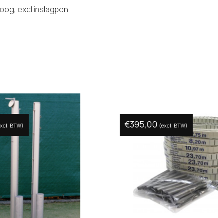
oog, excl inslagpen
€
395,00
excl. BTW)
(excl. BTW)