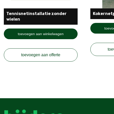
Tennisnetinstallatie zonder
Kokernet
wielen
toevo
toevoegen aan winkelwagen
toe
toevoegen aan offerte