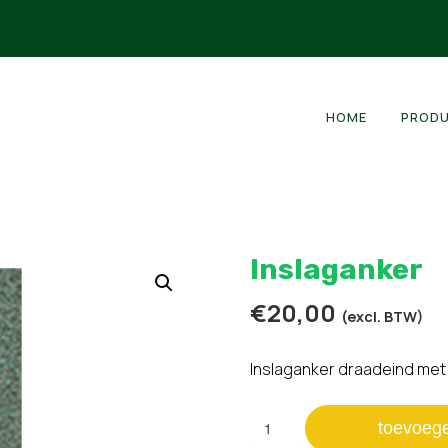
HOME
PROD
Inslaganker
€
20,00
(excl. BTW)
Inslaganker draadeind met
Inslaganker
toevoeg
aantal