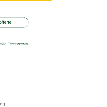
fferte
alen
,
Tennisnetten
ing