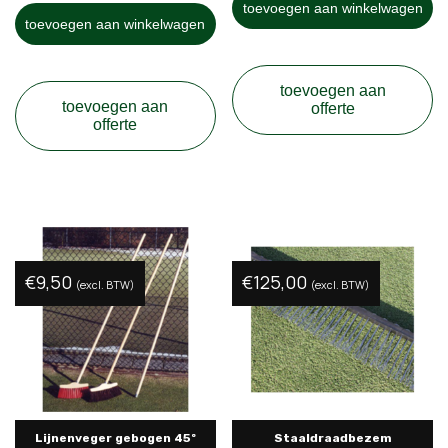
toevoegen aan winkelwagen
toevoegen aan winkelwagen
toevoegen aan
toevoegen aan
offerte
offerte
€
9,50
€
125,00
(excl. BTW)
(excl. BTW)
Lijnenveger gebogen 45º
Staaldraadbezem