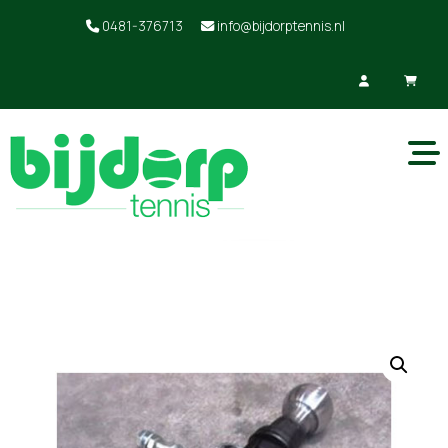
0481-376713
info@bijdorptennis.nl