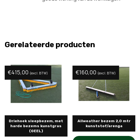
Gerelateerde producten
€
415,00
€
160,00
(excl. BTW)
(excl. BTW)
Driehoek sleepbezem, met
Allweather bezem 2,0 mtr
harde bezems kunstgras
kunststof/arenga
(GEEL)