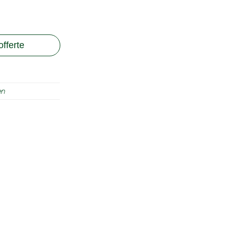
fferte
en