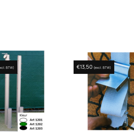
€
13,50
xcl. BTW)
(excl. BTW)