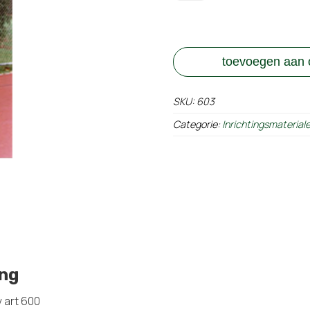
tbv
art
600
aantal
toevoegen aan o
SKU:
603
Categorie:
Inrichtingsmaterial
ing
 art 600