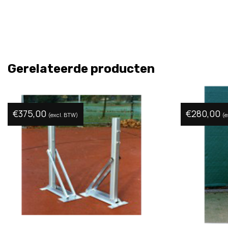
Gerelateerde producten
€
375,00
€
280,00
(excl. BTW)
(e