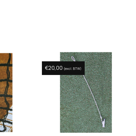
€
20,00
(excl. BTW)