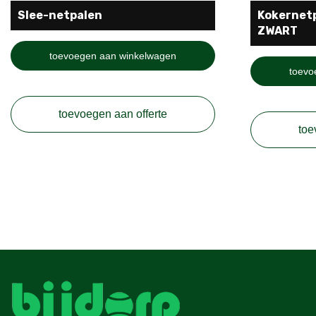
Slee-netpalen
Kokernet
ZWART
toevoegen aan winkelwagen
toevo
toevoegen aan offerte
toe