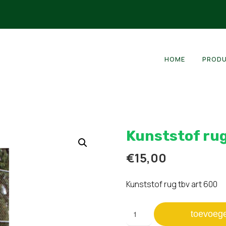
HOME
PROD
Kunststof rug
€
15,00
Kunststof rug tbv art 600
Kunststof
toevoeg
rug