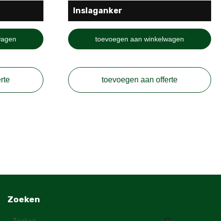
Inslaganker
wagen
toevoegen aan winkelwagen
rte
toevoegen aan offerte
Zoeken