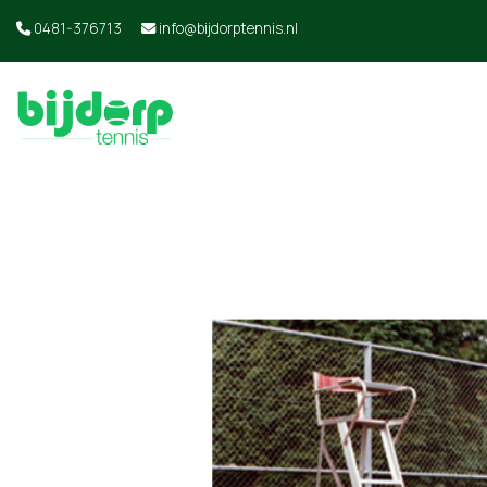
0481-376713
info@bijdorptennis.nl