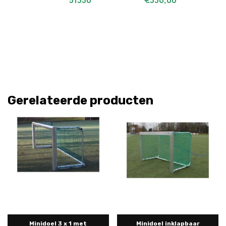
51350 €330,00
Gerelateerde producten
Minidoel 3 x 1 met
Minidoel inklapbaar