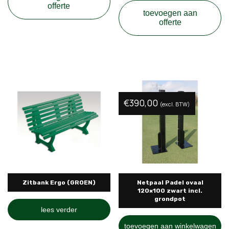
offerte
toevoegen aan
offerte
€
390,00
(excl. BTW)
Zitbank Ergo (GROEN)
Netpaal Padel ovaal
120×100 zwart incl.
grondpot
lees verder
toevoegen aan winkelwagen