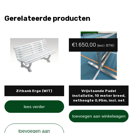
Gerelateerde producten
€
1.650,00
(excl. BTW)
Zitbank Ergo (WIT)
Vrijstaande Padel
installatie, 10 meter breed,
nethoogte 0,95m, incl. net
lees verder
toevoegen aan winkelwagen
toevoegen aan