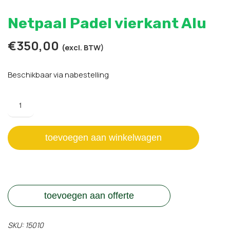
Netpaal Padel vierkant Alu
€
350,00
(excl. BTW)
Beschikbaar via nabestelling
Netpaal
Padel
vierkant
Alu
toevoegen aan winkelwagen
aantal
toevoegen aan offerte
SKU:
15010