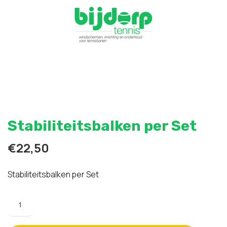
Stabiliteitsbalken per Set
€
22,50
Stabiliteitsbalken per Set
Stabiliteitsbalken
per
Set