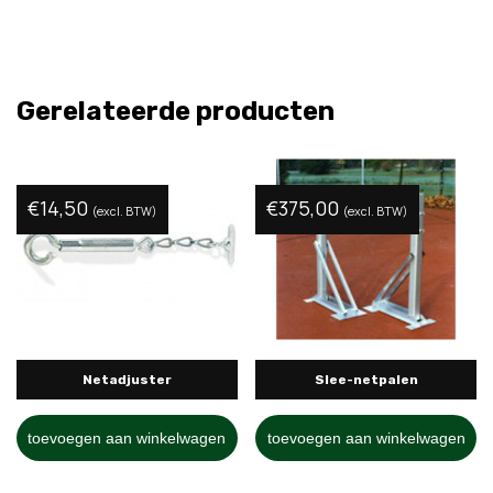
Gerelateerde producten
€
14,50
€
375,00
(excl. BTW)
(excl. BTW)
Netadjuster
Slee-netpalen
toevoegen aan winkelwagen
toevoegen aan winkelwagen