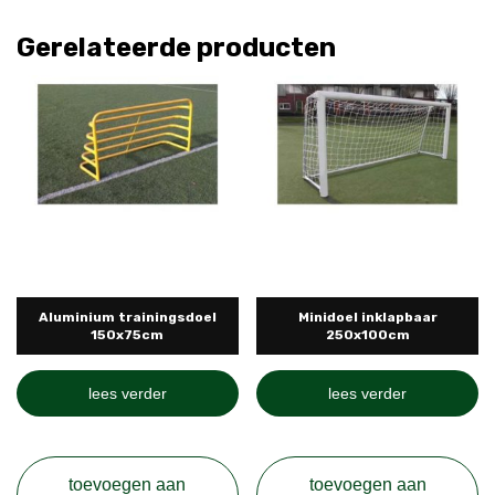
Gerelateerde producten
Aluminium trainingsdoel
Minidoel inklapbaar
150x75cm
250x100cm
lees verder
lees verder
toevoegen aan
toevoegen aan