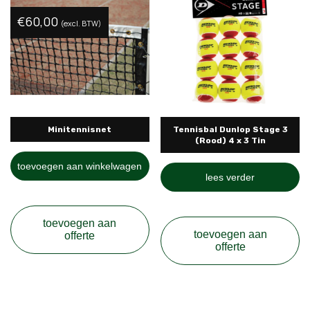
€
60,00
(excl. BTW)
Minitennisnet
Tennisbal Dunlop Stage 3
(Rood) 4 x 3 Tin
toevoegen aan winkelwagen
lees verder
toevoegen aan
toevoegen aan
offerte
offerte