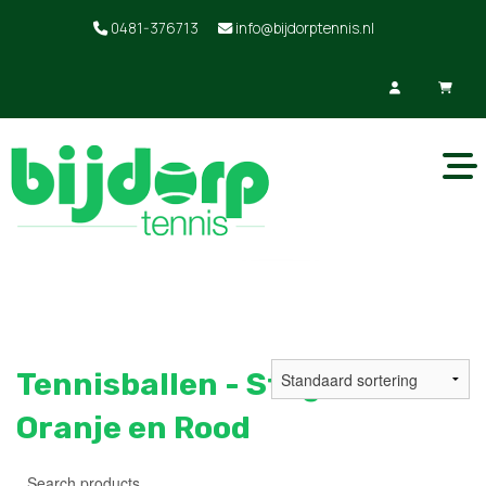
0481-376713
info@bijdorptennis.nl
Tennisballen - Stage Groen,
Oranje en Rood