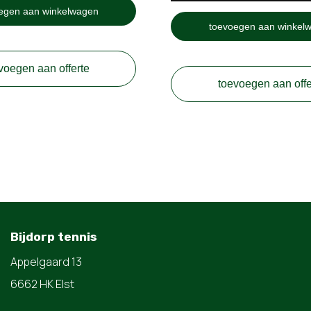
egen aan winkelwagen
toevoegen aan winkel
voegen aan offerte
toevoegen aan offe
Bijdorp tennis
Appelgaard 13
6662 HK Elst