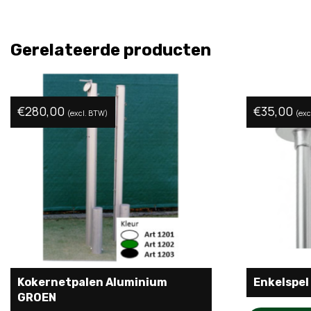
Gerelateerde producten
€
280,00
€
35,00
(excl. BTW)
(exc
Kokernetpalen Aluminium
Enkelspel
GROEN