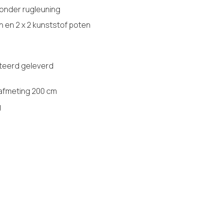
zonder rugleuning
n en 2 x 2 kunststof poten
eerd geleverd
 afmeting 200 cm
g