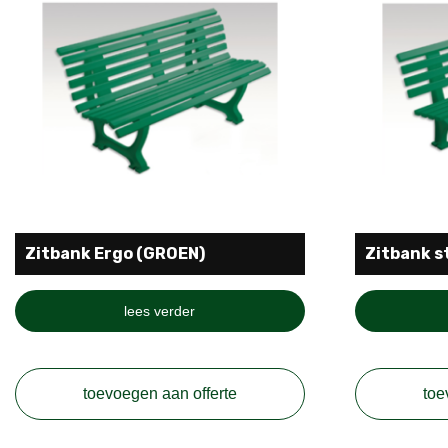
Zitbank Ergo (GROEN)
Zitbank s
lees verder
toevoegen aan offerte
toe