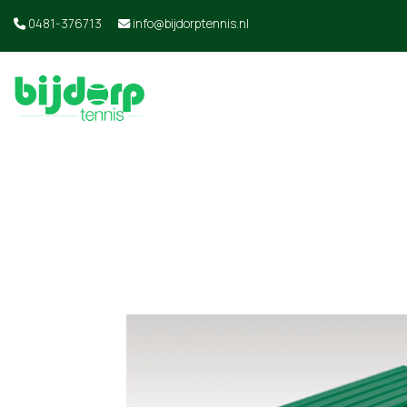
0481-376713
info@bijdorptennis.nl