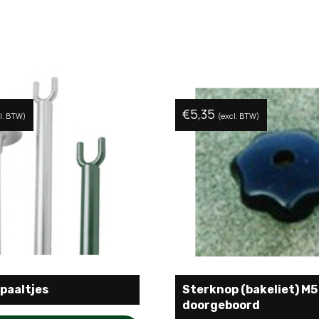
€
5,35
l. BTW)
(excl. BTW)
 paaltjes
Sterknop (bakeliet) M5
doorgeboord