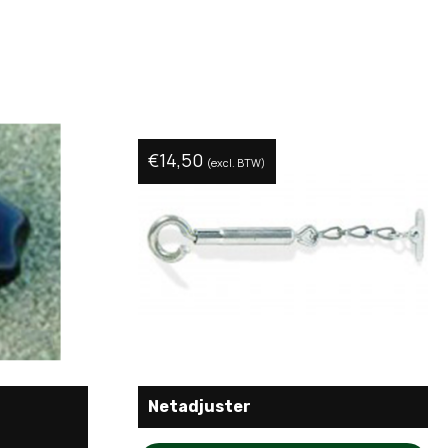
€
14,50
(excl. BTW)
Netadjuster