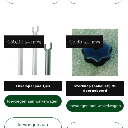
€
35,00
€
5,35
(excl. BTW)
(excl. BTW)
Enkelspel paaltjes
Sterknop (bakeliet) M5
doorgeboord
toevoegen aan winkelwagen
toevoegen aan winkelwagen
toevoegen aan